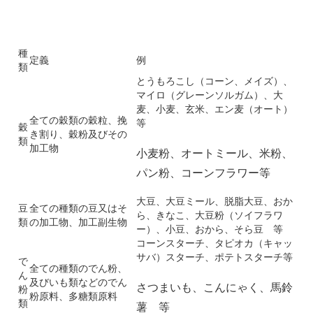
種
定義
例
類
とうもろこし（コーン、メイズ）、
マイロ（グレーンソルガム）、大
麦、小麦、玄米、エン麦（オート）
全ての穀類の穀粒、挽
等
穀
き割り、穀粉及びその
類
加工物
小麦粉、オートミール、米粉、
パン粉、コーンフラワー等
大豆、大豆ミール、脱脂大豆、おか
豆
全ての種類の豆又はそ
ら、きなこ、大豆粉（ソイフラワ
類
の加工物、加工副生物
ー）、小豆、おから、そら豆 等
コーンスターチ、タピオカ（キャッ
サバ）スターチ、ポテトスターチ等
で
全ての種類のでん粉、
ん
及びいも類などのでん
さつまいも、こんにゃく、馬鈴
粉
粉原料、多糖類原料
類
薯 等