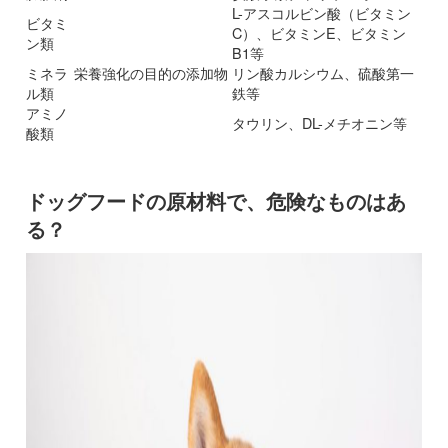
L-アスコルビン酸（ビタミン
ビタミ
C）、ビタミンE、ビタミン
ン類
B1等
ミネラ
栄養強化の目的の添加物
リン酸カルシウム、硫酸第一
ル類
鉄等
アミノ
タウリン、DL-メチオニン等
酸類
ドッグフードの原材料で、危険なものはあ
る？