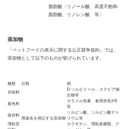
脂肪酸〔リノール酸、高度不飽和
脂肪酸、リノレン酸 等〕
添加物
「ペットフードの表示に関する公正競争規約」では、
添加物として以下のものが挙げられています。
種類
分類
例
D-ソルビトール、ステビア抽
甘味料
出物等
カラメル色素、食用赤色3号
着色料
等
ソルビン酸、ソルビン酸ナト
保存料
用途名を併記する添加物
リウム等
増粘安
カラギナン、増粘多糖類、グ