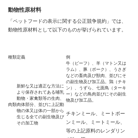
動物性原材料
「ペットフードの表示に関する公正競争規約」では、
動物性原材料として以下のものが挙げられています。
種類
定義
例
牛（ビーフ）、羊（マトン又は
ラム）、豚（ポーク）、うさぎ
などの畜肉及び獣肉、並びにそ
の副生物及び加工品。鶏（チキ
新鮮な又は適正な方法に
ン）、うずら、七面鳥（ターキ
より保存されてある哺乳
ー）などの鳥肉並びにその副生
動物・家禽類等の生肉、
物及び加工品。
肉類
肉体部分、並びに上記動
物の体又は体の一部から
チキンミール、ミートボー
生じる全ての副生物及び
ンミール、ミートミール、
その加工物
等の上記原料のレンダリン