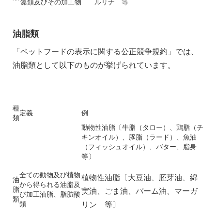
藻類及びその加工物
ルリナ 等
油脂類
「ペットフードの表示に関する公正競争規約」では、
油脂類として以下のものが挙げられています。
種
定義
例
類
動物性油脂〔牛脂（タロー）、鶏脂（チ
キンオイル）、豚脂（ラード）、魚油
（フィッシュオイル）、バター、脂身
等〕
全ての動物及び植物
植物性油脂〔大豆油、胚芽油、綿
油
から得られる油脂及
脂
実油、ごま油、パーム油、マーガ
び加工油脂、脂肪酸
類
類
リン 等〕