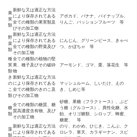
新鮮な又は適正な方法
果
により保存されてある
アボカド、バナナ、パイナップル、
実
全ての種類の果実類及
りんご、パッションフルーツ 等
類
びその加工物
新鮮な又は適正な方法
野
により保存されてある
にんじん、グリーンピース、きゃべ
菜
全ての種類の野菜及び
つ、かぼちゃ 等
類
その加工物
種
全ての種類の植物の堅
実
果、種子及びその破砕
アーモンド、ゴマ、栗、落花生 等
類
物
き
新鮮な又は適正な方法
の
により保存されてある
マッシュルーム、しいたけ、えの
こ
全ての種類のきのこ及
き、しめじ等
類
びその加工物
砂糖、果糖（フラクトース）、ぶど
全ての種類の糖質、糖
糖
う糖（グルコース）、異性化糖、水
質高濃度含有物、及び
類
飴、オリゴ糖類、シロップ、蜂蜜、
その加工物
糖蜜、 等
新鮮な又は適正な方法
のり、わかめ、ひじき、こんぶ、ク
藻
により保存されてある
ロレラ、寒天、カラギーナン、スピ
類