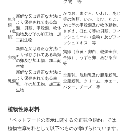
グ物 等
かつお、まぐろ、いわし、あじ
新鮮な又は適正な方法に
魚介
等の魚類、いか、えび、たこ、
より保存されてある魚
類
かに等の甲殻類及び軟体動物、
類、貝類、甲殻類、軟体
（魚
さざえ、ほたて等の貝類。フィ
動物及びその加工物、加
類）
ッシュミール（魚粉）及びフィ
工副生物
ッシュエキス 等
新鮮な又は適正な方法に
鶏卵（卵黄・卵白、乾燥全卵、
より保存されてある鳥類
卵類
全卵）、うずら卵、あひる卵
の卵及び加工物、加工副
等
生物
新鮮な又は適正な方法に
全脂乳、脱脂乳及び脱脂粉乳、
より保存されてある生
乳類
全脂粉乳。クリーム、ホエー、
乳、その加工物、加工副
バター、チーズ 等
生物
植物性原材料
「ペットフードの表示に関する公正競争規約」では、
植物性原材料として以下のものが挙げられています。