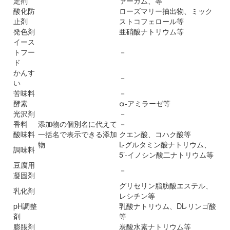
定剤
ァーガム、等
酸化防
ローズマリー抽出物、ミック
止剤
ストコフェロール等
発色剤
亜硝酸ナトリウム等
イース
トフー
－
ド
かんす
－
い
苦味料
－
酵素
α-アミラーゼ等
光沢剤
－
香料
添加物の個別名に代えて
－
酸味料
一括名で表示できる添加
クエン酸、コハク酸等
物
L-グルタミン酸ナトリウム、
調味料
5’-イノシン酸二ナトリウム等
豆腐用
－
凝固剤
グリセリン脂肪酸エステル、
乳化剤
レシチン等
pH調整
乳酸ナトリウム、DL-リンゴ酸
剤
等
膨脹剤
炭酸水素ナトリウム等